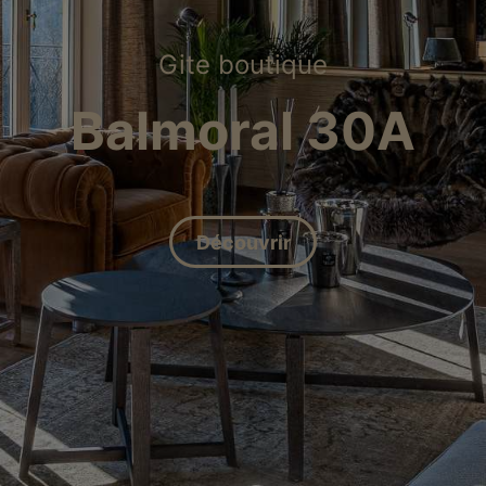
Gite boutique
Balmoral 30A
Découvrir