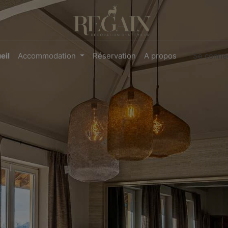
eil
Accommodation
Réservation
A propos
Se conne