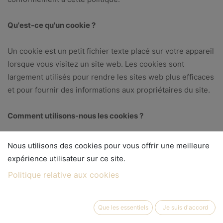
Qu'est-ce qu'un cookie ?
Un cookie est un petit fichier texte placé sur votre appareil
lorsque vous visitez un site web. Les cookies sont
largement utilisés pour rendre les sites web plus efficaces
et pour fournir des informations aux propriétaires du site.
Comment utilisons-nous les cookies ?
Nous utilisons des cookies pour diverses raisons,
Nous utilisons des cookies pour vous offrir une meilleure
notamment pour :
expérience utilisateur sur ce site.
Politique relative aux cookies
1. Assurer le bon fonctionnement de notre site web.
2. Améliorer et personnaliser votre expérience de
navigation.
Que les essentiels
Je suis d'accord
3. Analyser l'utilisation du site web et recueillir des