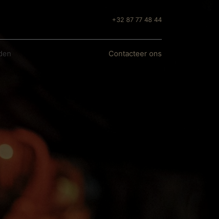
+32 87 77 4
8
44
den
Conta
cteer ons​