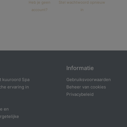
Heb je geen
Stel wachtwoord opnieuw
account?
in
Informatie​
t kuuroord Spa
Gebruiksvoorwaarden​
che ervaring in
Beheer van cookies​
Privacybeleid
xe en
rgetelijke